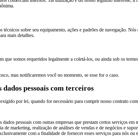
s comerciais internos. Tal utilização é do nosso legítimo interesse, a
anônima.
 técnicos sobre seu equipamento, ações e padrões de navegação. Nós c
para mais detalhes.
 em que somos requeridos legalmente a coletá-los, ou ainda sob os te
osco, mas notificaremos você no momento, se esse for o caso.
 dados pessoais com terceiros
xigido por lei, quando for necessário para cumprir nosso contrato com
 dados pessoais com outras empresas que prestam certos serviços em 
a de marketing, realização de análises de vendas e de negócios e supor
 exclusivamente com a finalidade de fornecer esses serviços para nós 