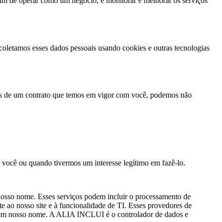
 fim de operar como um negócio, e monitorar e melhorar os serviços
oletamos esses dados pessoais usando cookies e outras tecnologias
rmos de um contrato que temos em vigor com você, podemos não
 você ou quando tivermos um interesse legítimo em fazê-lo.
nosso nome. Esses serviços podem incluir o processamento de
te ao nosso site e à funcionalidade de TI. Esses provedores de
ou em nosso nome. A ALIA INCLUI é o controlador de dados e