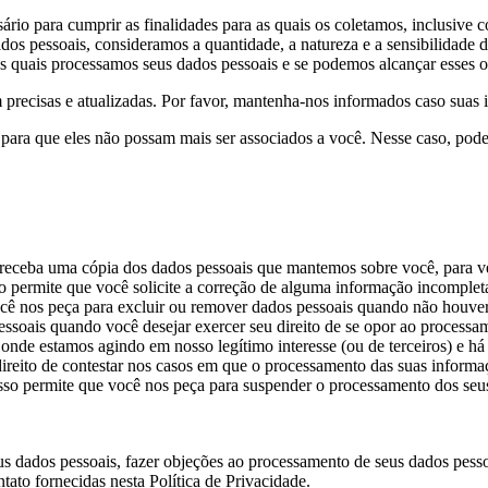
io para cumprir as finalidades para as quais os coletamos, inclusive co
ados pessoais, consideramos a quantidade, a natureza e a sensibilidade 
s quais processamos seus dados pessoais e se podemos alcançar esses obje
 precisas e atualizadas. Por favor, mantenha-nos informados caso sua
para que eles não possam mais ser associados a você. Nesse caso, pode
ê receba uma cópia dos dados pessoais que mantemos sobre você, para ve
sso permite que você solicite a correção de alguma informação incompl
e você nos peça para excluir ou remover dados pessoais quando não hou
pessoais quando você desejar exercer seu direito de se opor ao processa
de estamos agindo em nosso legítimo interesse (ou de terceiros) e há 
eito de contestar nos casos em que o processamento das suas informaçõ
 Isso permite que você nos peça para suspender o processamento dos se
 seus dados pessoais, fazer objeções ao processamento de seus dados pess
tato fornecidas nesta Política de Privacidade.