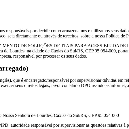
os responsáveis por decidir como armazenamos e utilizamos seus dados 
o, seja diretamente ou através de terceiros, sobre a nossa Política de P
VIMENTO DE SOLUÇÕES DIGITAIS PARA ACESSIBILIDADE LTDA emp
nhora de Lourdes, na cidade de Caxias do Sul/RS, CEP 95.054-000, p
mpresa, responsável por processar os seus dados.
carregado)
ês), que é encarregado/responsável por supervisionar dúvidas em rela
a exercer seus direitos legais, favor contatar o DPO usando as informaç
rro Nossa Senhora de Lourdes, Caxias do Sul/RS, CEP 95.054-000
D, autoridade responsável por supervisionar as questões relativas à p