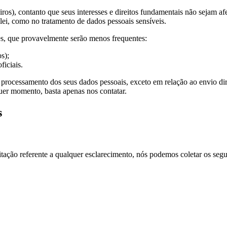
iros), contanto que seus interesses e direitos fundamentais não sejam af
ei, como no tratamento de dados pessoais sensíveis.
s, que provavelmente serão menos frequentes:
s);
ficiais.
rocessamento dos seus dados pessoais, exceto em relação ao envio dire
uer momento, basta apenas nos contatar.
s
citação referente a qualquer esclarecimento, nós podemos coletar os segu
.